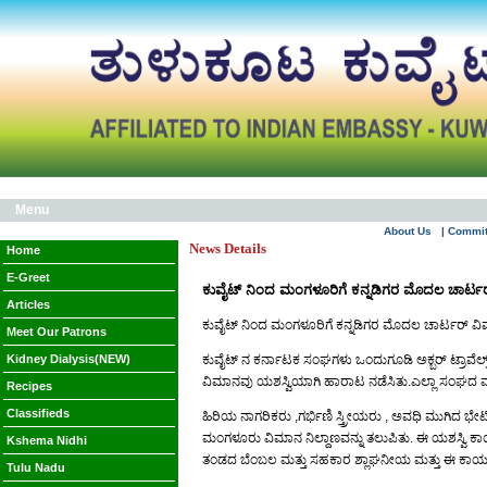
Menu
About Us
| Commi
News Details
Home
E-Greet
ಕುವೈಟ್ ನಿಂದ ಮಂಗಳೂರಿಗೆ ಕನ್ನಡಿಗರ ಮೊದಲ ಚಾರ್ಟ
Articles
ಕುವೈಟ್ ನಿಂದ ಮಂಗಳೂರಿಗೆ ಕನ್ನಡಿಗರ ಮೊದಲ ಚಾರ್ಟರ್ ವ
Meet Our Patrons
Kidney Dialysis(NEW)
ಕುವೈಟ್ ನ ಕರ್ನಾಟಕ ಸಂಘಗಳು ಒಂದುಗೂಡಿ ಅಕ್ಬರ್ ಟ್ರಾವೆ
ವಿಮಾನವು ಯಶಸ್ವಿಯಾಗಿ ಹಾರಾಟ ನಡೆಸಿತು.ಎಲ್ಲಾ ಸಂಘದ ಮುಖಂಡ
Recipes
Classifieds
ಹಿರಿಯ ನಾಗರಿಕರು ,ಗರ್ಭಿಣಿ ಸ್ತ್ರೀಯರು , ಅವಧಿ ಮುಗಿದ ಭ
ಮಂಗಳೂರು ವಿಮಾನ ನಿಲ್ದಾಣವನ್ನು ತಲುಪಿತು. ಈ ಯಶಸ್ವಿ ಕಾ
Kshema Nidhi
ತಂಡದ ಬೆಂಬಲ ಮತ್ತು ಸಹಕಾರ ಶ್ಲಾಘನೀಯ ಮತ್ತು ಈ ಕಾರ್ಯಕ
Tulu Nadu