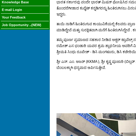
ಭಾರತ ಸರ್ಕಾರವು ವಂದೇ ಭಾರತ್ ಮಿಷನ್ ಘೋಷಿಸಿದ ಸಮಯದಿಂದ ಎ
Knowledge Base
ತೊಂದರೆಗೀಡಾದ ಕುವೈಟ್ ಕನ್ನಡಿಗರನ್ನು ಹಿಂತಿರುಗಿಸಲು ವಿನಂತ
E-mail Login
ಇದ್ದರು.
Your Feedback
ತಾಯಿ ನಾಡಿಗೆ ಹಿಂತಿರುಗುವ ಕಾಯುವಿಕೆಯಲ್ಲಿ ಕೆಲವರು ಪ್ರಾಣ ಕಳೆ
Job Opportunity ..(NEW)
ಮಾಡಿದ್ದೇವೆ ಮತ್ತು ಸುರಕ್ಷಿತವಾಗಿ ಮನೆಗೆ ಹಿಂತಿರುಗಿಸಿದ್ದೇವೆ 
ತಮ್ಮ ಪೂರ್ಣ ಪ್ರಮಾಣದ ಸಹಕಾರ ನೀಡಿದ ಅಕ್ಬರ್ ಟ್ರಾವೆಲ್ಸ್ ನ ಪ
ರಮೇಶ್ ಎಸ ಭಂಡಾರಿ ಯವರ ಶ್ರಮ ಶ್ಲಾಘನೀಯ ಅವರಿಗೆ ವಿಶೇಷ ಧನ್
ಶ್ರೀಮತಿ ಸಿಂಧು ರೂಪೇಶ್ - ಡಿಸಿ ಮಂಗಳೂರು, ಡಿಸಿ ಕಚೇರಿಯಿಂದ
ಶ್ರೀ ಎಸ್. ಎಂ. ಅಜರ್ (KKMA ), ಶ್ರೀ ಕೃಷ್ಣ ಪೂಜಾರಿ (ಬಿಲ್
ಬೆಂಬಲಕ್ಕಾಗಿ ಧನ್ಯವಾದ ಅರ್ಪಿಸುತ್ತೇವೆ.